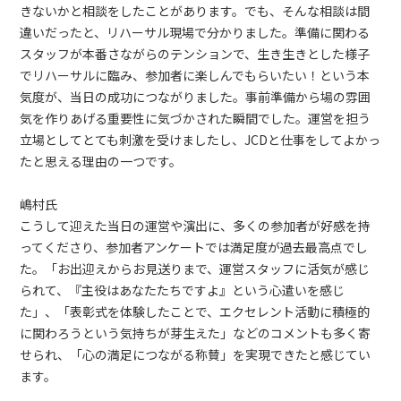
きないかと相談をしたことがあります。でも、そんな相談は間
違いだったと、リハーサル現場で分かりました。準備に関わる
スタッフが本番さながらのテンションで、生き生きとした様子
でリハーサルに臨み、参加者に楽しんでもらいたい！という本
気度が、当日の成功につながりました。事前準備から場の雰囲
気を作りあげる重要性に気づかされた瞬間でした。運営を担う
立場としてとても刺激を受けましたし、JCDと仕事をしてよかっ
たと思える理由の一つです。
嶋村氏
こうして迎えた当日の運営や演出に、多くの参加者が好感を持
ってくださり、参加者アンケートでは満足度が過去最高点でし
た。「お出迎えからお見送りまで、運営スタッフに活気が感じ
られて、『主役はあなたたちですよ』という心遣いを感じ
た」、「表彰式を体験したことで、エクセレント活動に積極的
に関わろうという気持ちが芽生えた」などのコメントも多く寄
せられ、「心の満足につながる称賛」を実現できたと感じてい
ます。