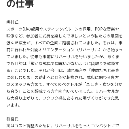
の仕事
嶋村氏
スポーツDJの起用やスティックバルーンの採用、POPな音楽や
映像など、参加者に式典を楽しんでほしいという私たちの意図を
汲んだ演出が、すべての企画に踏襲されていました。それは、事
前に行われた公開オリエンテーション（リハーサル）から始まっ
ていました。従来も事前にリハーサルを行いましたが、あくま
でも目的は「厳かな式典で間違いがないように段取りを確認す
る」ことでした。それが今回は、晴れ舞台を「仲間たちと最高
に楽しむため」の助走へと目的が転換され、式典に関わる裏方
のスタッフも含めて、すべてのベクトルが「楽しさ・喜びを分か
ち合う」ことを醸成する方向を向いていました。リハーサルか
ら大盛り上がりで、ワクワク感にあふれた場づくりができた思
います。
稲富氏
実はコスト調整のために、リハーサルをもっとコンパクトにで