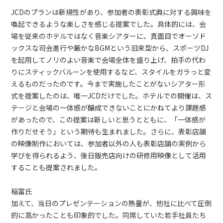
JCDのプランは新規性があり、参加者の表彰式典に対する興味を
喚起できるような楽しさを感じる提案でした。具体的には、会
場を従来のホテルではなく音楽シアターに、真面目でオーソド
ックスな司会進行や厳かなBGMという旧来型から、スポーツDJ
を起用してノリのよい音楽で会場全体を盛り上げ、拍手の代わ
りにスティックバルーンを使用するなど、スタイルをガラっと変
えるものだったのです。今まで実施したことがないシアター形
式を提案したのは、唯一JCDだけでした。ホテルでの開催は、ス
テージと会場の一体感が醸成できないことにかねてより課題感
があったので、この提案は新しいと思うとともに、「一体感が
作りだせそう」という期待も生まれました。さらに、表彰店舗
の映像制作においては、参加者以外の人も表彰店舗の実例から
学びを得られるよう、後日販売店向けの研修用映像として活用
することも提案されました。
稲富氏
加えて、当日のプレゼンテーションの熱量が、他社に比べて圧倒
的に高かったことも印象的でした。同席していた若手社員たち