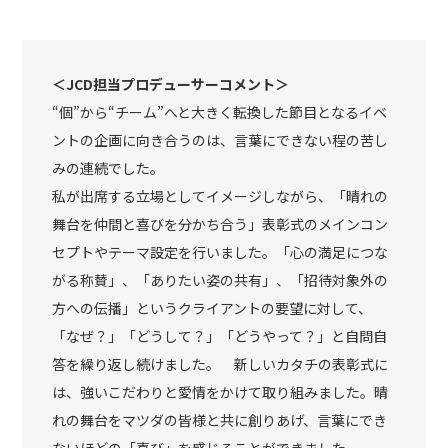
＜JCD担当プロデューサーコメント＞
“個”から“チーム”へと大きく転換した節目となるイベ
ントの企画に向き合うのは、言葉にできない程の苦し
みの連続でした。
私が出席する立場としてイメージしながら、「晴れの
舞台を仲間と喜びを分かち合う」表彰式のメインコン
セプトやテーマ設定を行いました。「心の満足につな
がる称賛」、「ありたい姿の共有」、「招待対象外の
方への伝播」というクライアントの要望に対して、
「なぜ？」「どうして？」「どうやって？」と自問自
答を繰り返し続けました。 新しいカタチの表彰式に
は、強いこだわりと愛情をかけて取り組みました。晴
れの舞台をマツダの皆様と共に創りあげ、言葉にでき
ないほどの「喜び」を感じることができました。